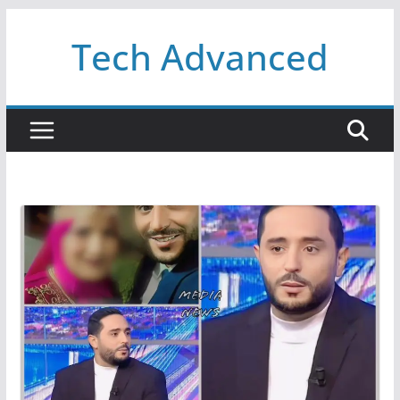
Passer
Tech Advanced
au
contenu