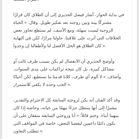
في بداية الحوار، أشار فيصل الحذيري إلى أن الطلاق كان قرارًا
مشتركًا بينه وبين زوجته بعد تفكير طويل. وقال: « الحياة
الزوجية ليست سهلة، ومع الأسف، لم نستطع تجاوز بعض
الخلافات التي أثرت على علاقتنا. حاولنا مرارًا، لكن في النهاية
كان الطلاق هو الحل الأفضل لنا ولأطفالنا إن وجدوا ».
وأوضح الحذيري أن الانفصال لم يكن بسبب طرف ثالث أو
مشاكل كبيرة، بل كان نتيجة تراكمات على مدى السنوات.
وأضاف: « لا ألوم أي طرف، كلانا قدمنا ما نستطيع، لكن أحيانًا
الحب وحده لا يكفي للاستمرار ».
وقد أكد الفنان أنه يكن لزوجته السابقة كل الاحترام والتقدير،
مشيرًا إلى أنها ستظل جزءًا مهمًا من حياته، وخاصة إذا كان
بينهما أبناء. وختم قائلاً: « أنا وزوجتي السابقة متفقان على أن
نكون دائمًا داعمين لبعضنا البعض، خاصة في المواقف التي
تتطلب التعاون ».