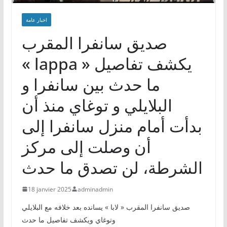
اخبار عامة
صديق سانفرا المقرب
« lappa » يكشف تفاصيل
ما حدث بين سانفرا و
البلايلي و توغاي منذ أن
بدأت أمام منزل سانفرا إلى
أن وصلت إلى مركز
الشرطة، لن تصدق ما حدث
18 janvier 2025
adminadmin
صديق سانفرا المقرب « لابا » يسانده بعد خلافه مع البلايلي
وتوغاي ويكشف تفاصيل ما حدث