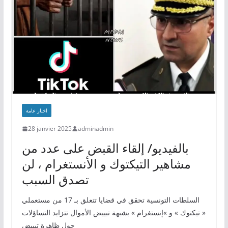
اخبار عامة
28 janvier 2025
adminadmin
بالفيديو/ إلقاء القبض على عدد من
مشاهير التيكتوك و الأنستغرام ، لن
تصدق السبب
السلطات التونسية تحقق في قضايا تتعلق بـ 17 من مستعملي
« تيكتوك » و »إنستغرام » بشبهة تبييض الأموال تتزايد التساؤلات
حول ظاهرة تبييض