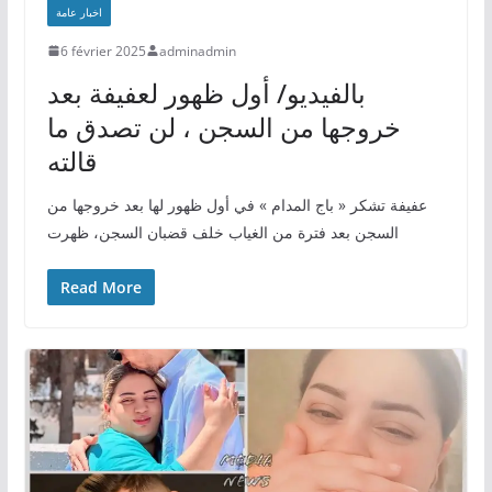
اخبار عامة
6 février 2025
adminadmin
بالفيديو/ أول ظهور لعفيفة بعد
خروجها من السجن ، لن تصدق ما
قالته
عفيفة تشكر « باج المدام » في أول ظهور لها بعد خروجها من
السجن بعد فترة من الغياب خلف قضبان السجن، ظهرت
Read More