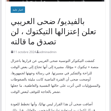
اخبار عامة
بالفيديو/ ضحى العريبي
تعلن إعتزالها التيكتوك ، لن
تصدق ما قالته
11 octobre 2024
adminadmin
كشفت التيكتوكر التونسية ضحى العريبي عن قرارها باعتزال
منصة « تيكتوك » مؤقتًا، مشيرة إلى أنها تحتاج إلى بعض الوقت
للراحة والتفكير في مسيرتها. في رسالة وجهتها لجمهورها،
أوضحت ضحى أن الفترة الماضية كانت مليئة بالضغوطات
والمسؤوليات التي أثرت على حالتها النفسية والعاطفية، ما جعلها
تشعر بالحاجة للتوقف لبعض الوقت.
أضافت ضحى أن هذا القرار ليس نهائيًا، وأنها تخطط للعودة
قريبًا، لكنها تريد استعادة توازنها الشخصي والعائلي قبل ذلك.