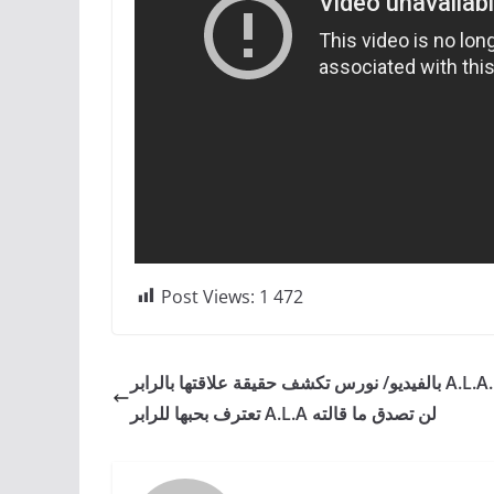
Post Views:
1 472
بالفيديو/ نورس تكشف حقيقة علاقتها بالرابر A.L.A… و
تعترف بحبها للرابر A.L.A لن تصدق ما قالته