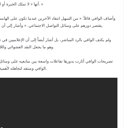
أنها « لا تملك الخبرة أو الخلفية الكافية لتقييم الإعلاميين والعمل الإعلامي في البلاد. »
وأضاف الوافي قائلاً: « من السهل انتقاد الآخرين عندما تكون على الهام
يقتصر دورهم على وسائل التواصل الاجتماعي. » وأشار إلى أن مثل هذه التصريحات لا تعبر إلا عن جهل وضحالة في الفهم.
ولم يكتف الوافي بالرد المباشر، بل أشار أيضاً إلى أن الإعلاميين 
وهو ما يجعل النقد العشوائي واللامسؤول، حسب وصفه، غير ذي جدوى ولا يستحق الاهتمام.
تصريحات الوافي أثارت بدورها تفاعلات واسعة بين متابعيه على وسائل 
الوافي ومنتقد لتجاهله لأهمية ما أثارته ضحى من قضايا تتعلق بأداء الإعلاميين في البلاد.