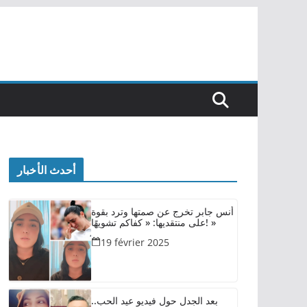
أحدث الأخبار
أنس جابر تخرج عن صمتها وترد بقوة
على منتقديها: « كفاكم تشويهًا! »
19 février 2025
بعد الجدل حول فيديو عيد الحب..