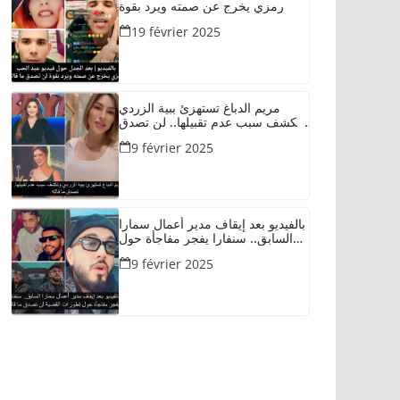
رمزي يخرج عن صمته ويرد بقوة
19 février 2025
مريم الدباغ تستهزئ ببية الزردي
وتكشف سبب عدم تقبيلها.. لن تصدق
ما قالته
9 février 2025
بالفيديو بعد إيقاف مدير أعمال سمارا
السابق.. سنفارا يفجر مفاجأة حول
تطورات القضية لن تصدق ما قاله
9 février 2025