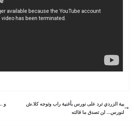
بية الزردي ترد على نورس بأغنية راب وتوجه كلا.ش
لنورس… لن تصدق ما قالته