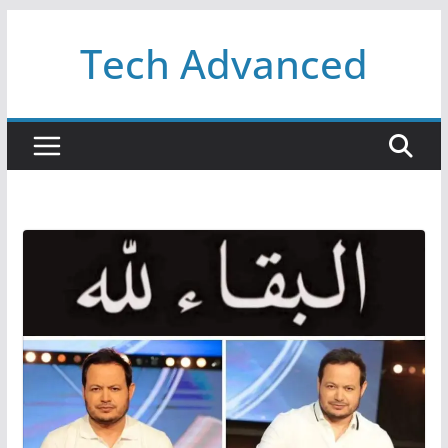
Passer
Tech Advanced
au
contenu