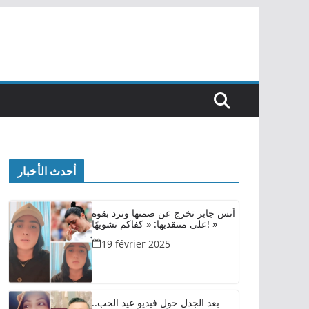
أحدث الأخبار
أنس جابر تخرج عن صمتها وترد بقوة
على منتقديها: « كفاكم تشويهًا! »
19 février 2025
بعد الجدل حول فيديو عيد الحب..