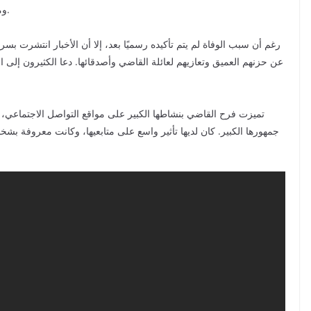
ومجموعة من الأصدقاء، الذين صدموا بهذا الحدث المأساوي.
رغم أن سبب الوفاة لم يتم تأكيده رسميًا بعد، إلا أن الأخبار انتشرت بسر
عن حزنهم العميق وتعازيهم لعائلة القاضي وأصدقائها. دعا الكثيرون إلى ا
تميزت فرح القاضي بنشاطها الكبير على مواقع التواصل الاجتماعي،
جمهورها الكبير. كان لديها تأثير واسع على متابعيها، وكانت معروفة بشخص