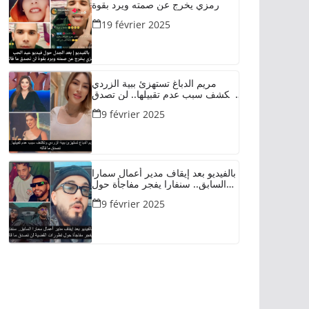
رمزي يخرج عن صمته ويرد بقوة
19 février 2025
مريم الدباغ تستهزئ ببية الزردي
وتكشف سبب عدم تقبيلها.. لن تصدق
ما قالته
9 février 2025
بالفيديو بعد إيقاف مدير أعمال سمارا
السابق.. سنفارا يفجر مفاجأة حول
تطورات القضية لن تصدق ما قاله
9 février 2025