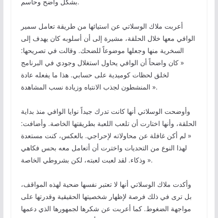
بشكل واضح وحاسم.
أعربت ملاك الوسلاتي عن استيائها من طريقة تعامل سمير
الوافي معها خلال الحلقة، مشيرة إلى أن أسلوبه كان يهدف إلى
السخرية منها وجعلها موضوعاً للضحك. وقالت في تصريحها:
« كان واضحاً أن الوافي يحاول استغلال وجودي في البرنامج
لخلق لحظات كوميدية على حسابي. هذا ما يفعله عادة
المنشطون لجذب الانتباه وزيادة نسب المشاهدة ».
وأوضحت الوسلاتي أنها كانت تدرك جيداً نوايا الوافي منذ بداية
الحلقة، وأنها اختارت أن تلعب اللعبة بطريقتها الخاصة. وأضافت:
« لم أكن غافلة عن محاولاته لإحراجي. بالعكس، كنت مستعدة
لهذا النوع من التحديات واخترت أن أتعامل معه بحس فكاهي
وذكاء. لقد لعبت لعبته، لكن بشروطي الخاصة ».
وأكدت ملاك الوسلاتي أنها لا تعتبر نفسها ضحية لهذه المواقف،
بل ترى في ذلك فرصة لإظهار شخصيتها الحقيقية وقدرتها على
مواجهة الضغوط. كما أعربت عن شكرها لجمهورها الذي دعمها