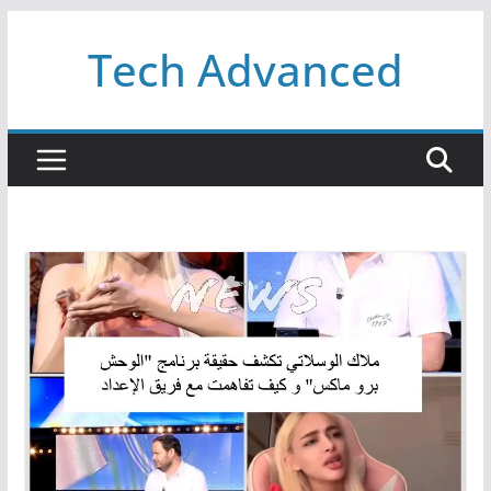
Passer
Tech Advanced
au
contenu