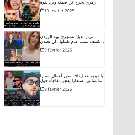
رمزي يخرج عن صمته ويرد بقوة
19 février 2025
مريم الدباغ تستهزئ ببية الزردي
وتكشف سبب عدم تقبيلها.. لن تصدق
ما قالته
9 février 2025
بالفيديو بعد إيقاف مدير أعمال سمارا
السابق.. سنفارا يفجر مفاجأة حول
تطورات القضية لن تصدق ما قاله
9 février 2025