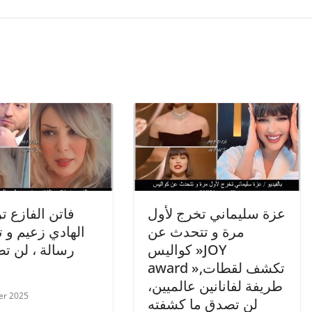
عزة سليماني تخرج لأول
فاتن الفازع ت
مرة و تتحدث عن
الهادي زعيم و ت
كواليس »JOY
رسالة ، لن ت
award »,تكشف لقطات
طريفة لفانانين عالميين،
ier 2025
لن تصدق ما كشفته