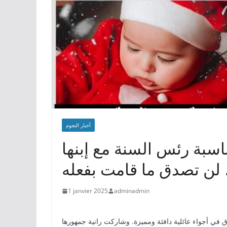
أخبار النجوم
ناسبة رئس السنة مع إبنها
 لن تصدق ما قامت بفعله
1 janvier 2025
adminadmin
وق في أجواء عائلية دافئة ومميزة. وشاركت رانية جمهورها