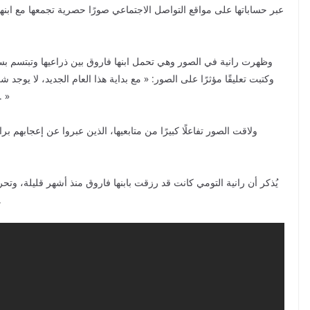
عبر حساباتها على مواقع التواصل الاجتماعي صورًا حصرية تجمعها مع ابن
وظهرت رانية في الصور وهي تحمل ابنها فاروق بين ذراعيها وتبتسم بسعاد
وكتبت تعليقًا مؤثرًا على الصور: « مع بداية هذا العام الجديد، لا ي
سعادتي وبهجتي. أتمنى أن يكون عامنا مليئًا بالحب والفرح
ولاقت الصور تفاعلًا كبيرًا من متابعيها، الذين عبروا عن إعجابهم برانية
يُذكر أن رانية التومي كانت قد رزقت بابنها فاروق منذ أشهر قليلة، و
العائلية، مما يعكس علاقتها ا