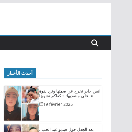
أحدث الأخبار
أنس جابر تخرج عن صمتها وترد بقوة
على منتقديها: « كفاكم تشويهًا! »
19 février 2025
بعد الجدل حول فيديو عيد الحب..