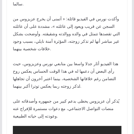
سالما.
وأكدت نورس في الفيديو قائلة: « أتمنى أن يخرج عزيزوس من
السجن عن قريب ويعود إلى عائلته »، مشددة على أن عائلته
التي تقصدها تتمثل في والده ووالدته وشقيقته. وأوضحت بشكل
غير مباشر أنها لم تذكر زوجته، المؤثرة آمنة نايلي، بسبب وجود
خلافات شخصية بينهما.
هذا الفيديو أثار جدلا واسعا بين متابعي نورس وعزيزوس، حيث
رأى البعض أن دعمها له في هذا الوقت الحساس يعكس روح
التضامن رغم خلافاتها الشخصية، بينما اعتبر آخرون أن تجاهلها
لذكر زوجته ربما يعكس توترا أكبر بينهما.
يُذكر أن عزيزوس يحظى بدعم كبير من جمهوره وأصدقائه على
منصات التواصل الاجتماعي، مع دعوات مستمرة للإفراج عنه
وعودته إلى حياته الطبيعية.