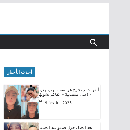
أحدث الأخبار
أنس جابر تخرج عن صمتها وترد بقوة
على منتقديها: « كفاكم تشويهًا! »
19 février 2025
بعد الجدل حول فيديو عيد الحب..