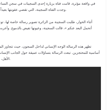
في واقعة مؤثرة، قامت فتاة بزيارة إحدى السجينات في سجن النساء ب
وجدت الفتاة السجينة، التي تقضي عقوبتها بعيداً عن أهلها، وهي تحمل في عينيها مزيجاً من الاشتياق والألم.
أثناء الحوار، طلبت السجينة من الزائرة تصوير رسالة خاصة لها، توجهت
أتحمل البعد عنكم »، قالت السجينة، وعيونها تفيض بالدموع. وأعربت 
تظهر هذه الرسالة الوجه الإنساني لداخل السجون، حيث تتجاوز المعا
أساسية للمحتجزين. تبعث الرسالة بتساؤلات عميقة حول الجانب الإنسان
الأهل، مما يساهم في تحسين ظروفهم النفسية وتخفيف معاناتهم.