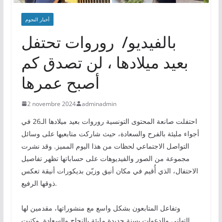
أخبار النجوم
بالفيديو/ روروات تحتفل
بعيد ميلادها ، لن تصدق كم
أصبح عمرها
2 novembre 2024
adminadmin
احتفلت صانعة المحتوى التونسية روروات بعيد ميلادها الـ26 في
أجواء مليئة بالفرح والسعادة، حيث شاركت متابعيها على وسائل
التواصل الاجتماعي لحظات من هذا اليوم المميز. وقد نشرت
مجموعة من الصور والفيديوهات على حساباتها تظهر تفاصيل
الاحتفال، الذي أُقيم في مكان أنيق وزيّن بديكورات أنيقة تعكس
ذوقها الرفيع.
وتفاعل المتابعون بشكل واسع مع منشوراتها، مقدمين لها
التهاني والدعوات بسنة جديدة مليئة بالنجاح والسعادة. وكتبت