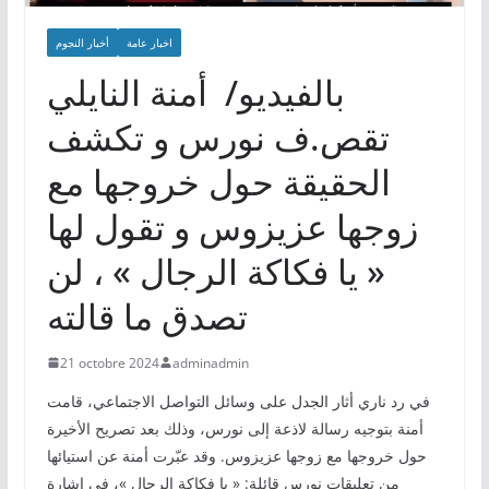
اخبار عامة
أخبار النجوم
بالفيديو/ أمنة النايلي
تقص.ف نورس و تكشف
الحقيقة حول خروجها مع
زوجها عزيزوس و تقول لها
« يا فكاكة الرجال » ، لن
تصدق ما قالته
21 octobre 2024
adminadmin
في رد ناري أثار الجدل على وسائل التواصل الاجتماعي، قامت
أمنة بتوجيه رسالة لاذعة إلى نورس، وذلك بعد تصريح الأخيرة
حول خروجها مع زوجها عزيزوس. وقد عبّرت أمنة عن استيائها
من تعليقات نورس قائلة: « يا فكاكة الرجال »، في إشارة