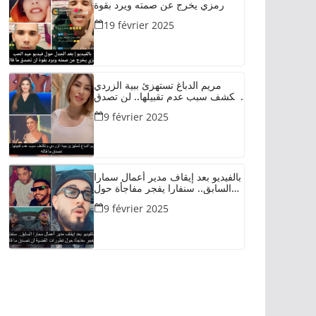
رمزي يخرج عن صمته ويرد بقوة
19 février 2025
مريم الدباغ تستهزئ ببية الزردي
وتكشف سبب عدم تقبيلها.. لن تصدق
ما قالته
9 février 2025
بالفيديو بعد إيقاف مدير أعمال سمارا
السابق.. سنفارا يفجر مفاجأة حول
تطورات القضية لن تصدق ما قاله
9 février 2025