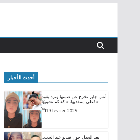
أحدث الأخبار
أنس جابر تخرج عن صمتها وترد بقوة
على منتقديها: « كفاكم تشويهًا! »
19 février 2025
بعد الجدل حول فيديو عيد الحب..