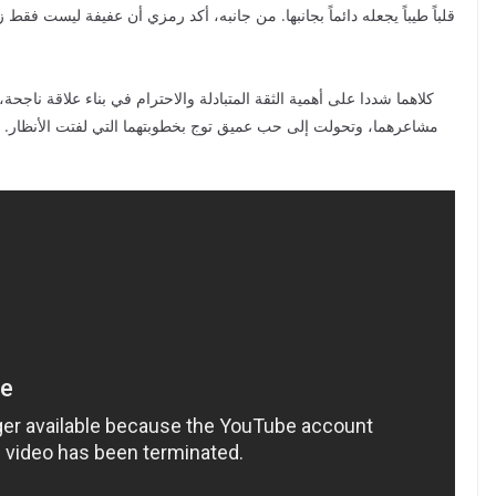
قلباً طيباً يجعله دائماً بجانبها. من جانبه، أكد رمزي أن عفيفة ليست فقط
كلاهما شددا على أهمية الثقة المتبادلة والاحترام في بناء علاقة نا
مشاعرهما، وتحولت إلى حب عميق توج بخطوبتهما التي لفتت الأنظار. وأ