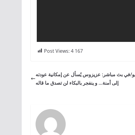
Post Views:
4 167
يو/في بث مباشر: عزيزوس يُسأل عن إمكانية عودته
إلى أمنة… و ينفجر بالبكاء لن تصدق ما قاله