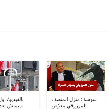
سوسة : منزل المنصف
بالفيديو/ أو
المرزوقي يتعرّض
لميميش بعد 