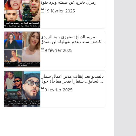
رمزي يخرج عن صمته ويرد بقوة
19 février 2025
مريم الدباغ تستهزئ ببية الزردي
وتكشف سبب عدم تقبيلها.. لن تصدق
ما قالته
9 février 2025
بالفيديو بعد إيقاف مدير أعمال سمارا
السابق.. سنفارا يفجر مفاجأة حول
تطورات القضية لن تصدق ما قاله
9 février 2025