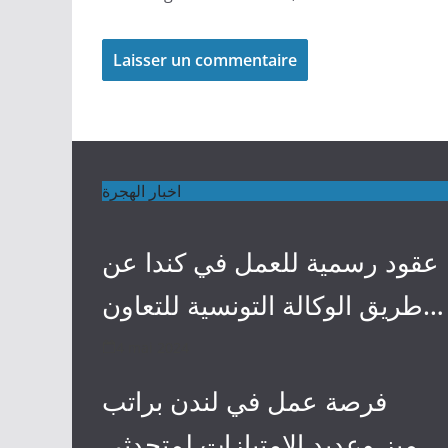
اخبار الهجرة
عقود رسمية للعمل في كندا عن
طريق الوكالة التونسية للتعاون
الفني
4 mai 2024
فرصة عمل في لندن براتب
مميز وعديد الامتيازات لمتحدثي