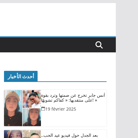
أحدث الأخبار
أنس جابر تخرج عن صمتها وترد بقوة
على منتقديها: « كفاكم تشويهًا! »
19 février 2025
بعد الجدل حول فيديو عيد الحب..