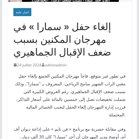
اخبار عامة
إلغاء حفل « سمارا » في
مهرجان المكنين بسبب
ضعف الإقبال الجماهيري
24 juillet 2024
adminadmin
في تطور غير متوقع، فاجأ مهرجان المكنين الجميع بإلغاء حفل
مغني الراب الشهير سامح الرياحي، المعروف بـ “سمارا”، وذلك
بسبب ضعف الإقبال الجماهيري. رغم العروض الكبيرة التي
شملت تخفيضات تصل إلى خمسين بالمائة على أسعار التذاكر،
قررت إدارة المهرجان إلغاء الحفل لتجنب الخسائر المالية
المحتملة.
وفي مقابلة حصرية مع برنامج « فن تايم » على إذاعة ديوان أف
أم، أوضح مدير المهرجان أن أجر “سمارا” كان 30 ألف دينار،