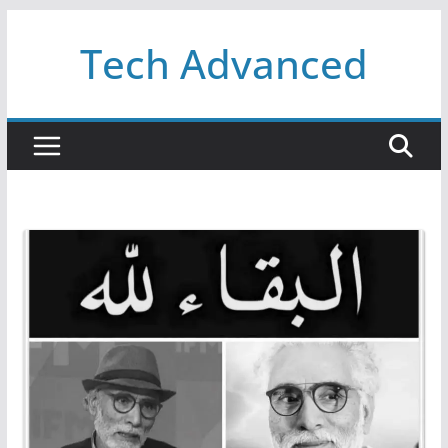
Passer
Tech Advanced
au
contenu