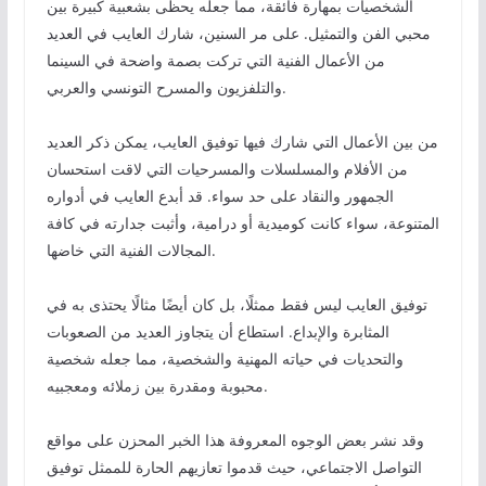
الشخصيات بمهارة فائقة، مما جعله يحظى بشعبية كبيرة بين
محبي الفن والتمثيل. على مر السنين، شارك العايب في العديد
من الأعمال الفنية التي تركت بصمة واضحة في السينما
والتلفزيون والمسرح التونسي والعربي.
من بين الأعمال التي شارك فيها توفيق العايب، يمكن ذكر العديد
من الأفلام والمسلسلات والمسرحيات التي لاقت استحسان
الجمهور والنقاد على حد سواء. قد أبدع العايب في أدواره
المتنوعة، سواء كانت كوميدية أو درامية، وأثبت جدارته في كافة
المجالات الفنية التي خاضها.
توفيق العايب ليس فقط ممثلًا، بل كان أيضًا مثالًا يحتذى به في
المثابرة والإبداع. استطاع أن يتجاوز العديد من الصعوبات
والتحديات في حياته المهنية والشخصية، مما جعله شخصية
محبوبة ومقدرة بين زملائه ومعجبيه.
وقد نشر بعض الوجوه المعروفة هذا الخبر المحزن على مواقع
التواصل الاجتماعي، حيث قدموا تعازيهم الحارة للممثل توفيق