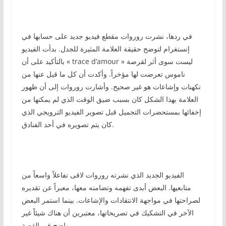
في ردها، نشرت روروات مقطع فيديو جديد على حسابها في
إنستغرام لتوضح حقيقة العلامة المثيرة للجدل. بدأت الفيديو
بالتأكيد على أن « trace d’amour » ليست سوى أثر لقرصة
ناموس تعرضت لها مؤخراً. وأكدت أن كل ما قيل عنها من
تكهنات وإشاعات هو غير صحيح. وأشارت روروات إلى أن ظهور
العلامة بهذا الشكل كان بسبب ضيق الوقت الذي لم يمكنها من
إخفائها بمستحضرات التجميل قبل تصوير الفيديو الترويجي الذي
كان يتم تصويره في أحد الفنادق.
الفيديو الجديد الذي نشرته روروات لاقى تفاعلاً واسعاً من
متابعيها. البعض أبدى تفهمه وتضامنه معها، معبراً عن تقديره
لصراحتها في مواجهة الانتقادات والإشاعات. بينما استمر البعض
الآخر في التشكيك في تصريحاتها، معتبرين أن هناك شيئاً غير
واضح في القصة.