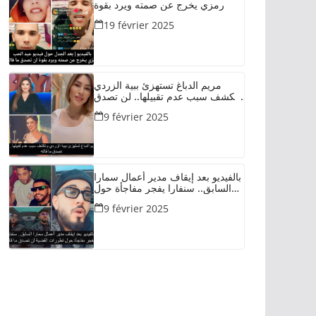
رمزي يخرج عن صمته ويرد بقوة
19 février 2025
مريم الدباغ تستهزئ ببية الزردي
وتكشف سبب عدم تقبيلها.. لن تصدق
ما قالته
9 février 2025
بالفيديو بعد إيقاف مدير أعمال سمارا
السابق.. سنفارا يفجر مفاجأة حول
تطورات القضية لن تصدق ما قاله
9 février 2025