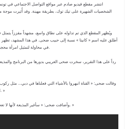
انتشر مقطع فيديو صادم عبر مواقع التواصل الاجتماعي في تو
الشخصيات الشهيرة على تيك توك، بطريقة مهينة. وقد أُثيرت موجة من
ويُظهر المقطع الذي تم تداوله على نطاق واسع، مشهداً مقززاً يتمثل
أطلق عليه اسم « كانيتا » نسبة إلى حبيب ضحى. في هذا المشهد، تظه
في محاولة لتمثيل امرأة محجبة لا تحترم حجابها، وتطلب الدعم من الناس على تيك توك.
رداً على هذا التقرير، سخرت ضحى العريبي بدورها من البرنامج والمذيعة
وقالت ضحى: « القناة انبهروا بالأشياء التي فعلناها في دبي… مثل ركوب 
الأحذية الفاخرة. إنه أمر عادي، وأفكر في شراء هذه القناة. »
وأضافت ضحى: « سأغير المذيعة لأنها لا تعجبني، وعمليات التجميل التي أجرتها في وجهها ليست جيدة. »