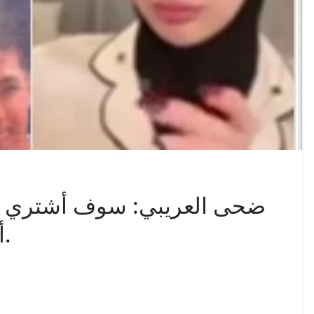
ضحى العريبي: سوف أشتري ال
أطرد تلك المذيعة الفاشلة.