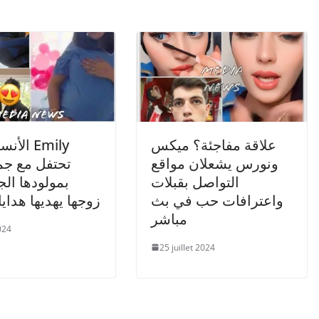
علاقة مفاجئة؟ ميكس
الأنستغر
ونورس يشعلان مواقع
تحتفل مع جم
التواصل بقبلات
بمولودها الج
واعترافات حب في بث
زوجها يهديها هدايا
مباشر
024
25 juillet 2024