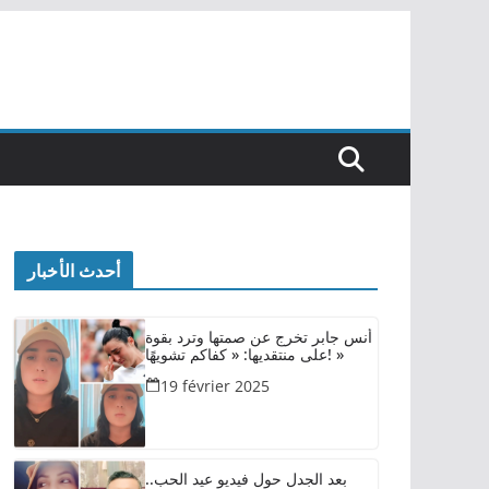
أحدث الأخبار
أنس جابر تخرج عن صمتها وترد بقوة
على منتقديها: « كفاكم تشويهًا! »
19 février 2025
بعد الجدل حول فيديو عيد الحب..