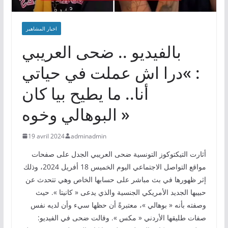
اخبار المشاهير
بالفيديو .. ضحى العريبي
: »درا اش عملت في حياتي
أنا.. ما يطيح بيا كان
البوهالي وخوه »
19 avril 2024
adminadmin
أثارت التيكتوكوز التونسية ضحى العريبي الجدل على صفحات
مواقع التواصل الاجتماعي اليوم الخميس 18 أفريل 2024، وذلك
إثر ظهورها في بث مباشر على حسابها الخاص وهي تتحدث عن
حبيبها الجديد الأمريكي الجنسية والذي يدعى « كانيتا ». حيث
وصفته بأنه « بوهالي »، معتبرةً أن حظها سيء وأن لديه نفس
صفات طليقها الأردني « مكس ». وقالت ضحى في الفيديو: