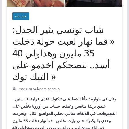
اخبار عامة
شاب تونسي يثير الجدل:
« فما نهار لعبت جولة دخلت
35 مليون وهداولي 40
أسد.. ننصحكم اخدمو على
التيك توك »
1 mars 2024
adminadmin
وقال في حواره : »أنا ناشط على تيكتوك عندي قرابة 10 سنين..
عندي برشا متابعين وعملت حساب من أوروبا يخلّص على
الفيديوهات.. في اللايفات متاعي نحكي المواضيع الكل.. وتغرمت
وحدي بالتيكتوك حتى وليت نخلص.. فما نهار دخلت 35 مليون
في ليلة وحدة لعبت جولة مع ضحى العريبي وهداولي 40