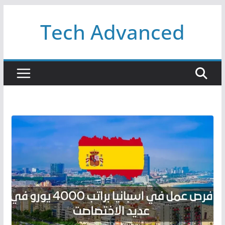
Passer
Tech Advanced
au
contenu